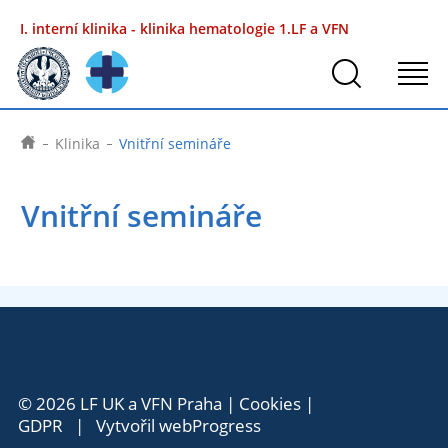
I. interní klinika - klinika hematologie
1.LF a VFN
Klinika
Vnitřní semináře
Vnitřní semináře
© 2026 LF UK a VFN Praha |
Cookies
|
GDPR
| Vytvořil
webProgress