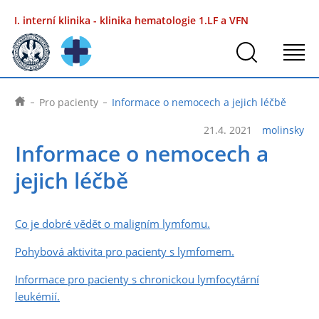
I. interní klinika - klinika hematologie
1.LF a VFN
Pro pacienty
Informace o nemocech a jejich léčbě
21.4. 2021
molinsky
Informace o nemocech a
jejich léčbě
Co je dobré vědět o maligním lymfomu.
Pohybová aktivita pro pacienty s lymfomem.
Informace pro pacienty s chronickou lymfocytární
leukémií.