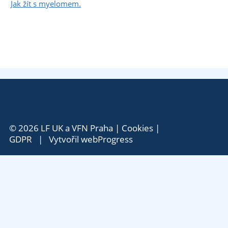
Jak žít s myelomem.
© 2026 LF UK a VFN Praha |
Cookies
|
GDPR
| Vytvořil
webProgress