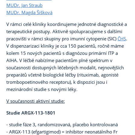
MUDr. Jan Straub
MUDr. Magda Šišková
V rámci celé kliniky koordinujeme jednotné diagnostické a
terapeutické postupy. Aktivně spolupracujeme s dalšími
pracovišti v rámci skupiny pro imunní cytopenie (SIC)
ČHS
.
V dispenzarizaci kliniky je cca 150 pacientů, ročně máme
kolem 15 nových pacientů s diagnózou primární ITP a
AIHA. V léčbě nabízíme pacientům plné spektrum v
současnosti dostupných léčebných modalit, nejnovějších
preparátů včetně biologické léčby (rituximab, agonisté
trombopoetinového receptoru), k dispozici jsou i
mezinárodní studie s novými léky.
V současnosti aktivní studie:
Studie ARGX-113-1801
- studie fáze 3, randomizovaná, placebo kontrolovaná
- ARGX-113 (efgartigimod) = inhibitor neonatálního Fr