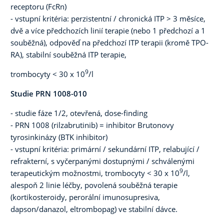
receptoru (FcRn)
- vstupní kritéria: perzistentní / chronická ITP
>
3 měsíce,
dvě a více předchozích linií terapie (nebo 1 předchozí a 1
souběžná), odpověď na předchozí ITP terapii (kromě TPO-
RA), stabilní souběžná ITP terapie,
9
trombocyty < 30 x 10
/l
Studie PRN 1008-010
- studie fáze 1/2, otevřená, dose-finding
- PRN 1008 (rilzabrutinib) = inhibitor Brutonovy
tyrosinkinázy (BTK inhibitor)
- vstupní kritéria: primární / sekundární ITP, relabující /
refrakterní, s vyčerpanými dostupnými / schválenými
9
terapeutickým možnostmi, trombocyty < 30 x 10
/l,
alespoň 2 linie léčby, povolená souběžná terapie
(kortikosteroidy, perorální imunosupresiva,
dapson/danazol, eltrombopag) ve stabilní dávce.