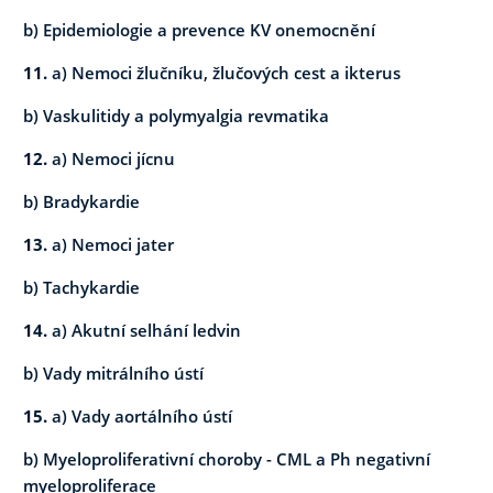
b) Epidemiologie a prevence KV onemocnění
11.
a) Nemoci žlučníku, žlučových cest a ikterus
b) Vaskulitidy a polymyalgia revmatika
12.
a) Nemoci jícnu
b) Bradykardie
13.
a) Nemoci jater
b) Tachykardie
14.
a) Akutní selhání ledvin
b) Vady mitrálního ústí
15.
a) Vady aortálního ústí
b) Myeloproliferativní choroby - CML a Ph negativní
myeloproliferace