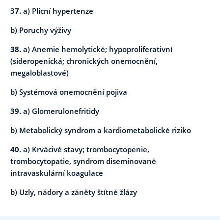
37.
a) Plicní hypertenze
b) Poruchy výživy
38.
a) Anemie hemolytické; hypoproliferativní
(sideropenická; chronických onemocnění,
megaloblastové)
b) Systémová onemocnění pojiva
39.
a) Glomerulonefritidy
b) Metabolický syndrom a kardiometabolické riziko
40
. a) Krvácivé stavy; trombocytopenie,
trombocytopatie, syndrom diseminované
intravaskulární koagulace
b) Uzly, nádory a záněty štítné žlázy