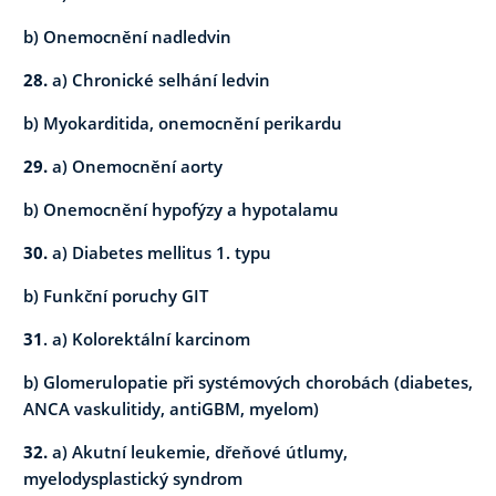
b) Onemocnění nadledvin
28.
a) Chronické selhání ledvin
b) Myokarditida, onemocnění perikardu
29.
a) Onemocnění aorty
b) Onemocnění hypofýzy a hypotalamu
30.
a) Diabetes mellitus 1. typu
b) Funkční poruchy GIT
31
. a) Kolorektální karcinom
b) Glomerulopatie při systémových chorobách (diabetes,
ANCA vaskulitidy, antiGBM, myelom)
32.
a) Akutní leukemie, dřeňové útlumy,
myelodysplastický syndrom