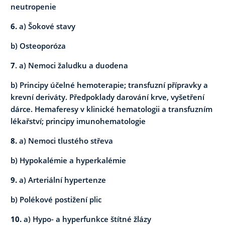
neutropenie
6.
a) Šokové stavy
b) Osteoporóza
7
. a) Nemoci žaludku a duodena
b) Principy účelné hemoterapie; transfuzní přípravky a
krevní deriváty. Předpoklady darování krve, vyšetření
dárce. Hemaferesy v klinické hematologii a transfuzním
lékařství; principy imunohematologie
8.
a) Nemoci tlustého střeva
b) Hypokalémie a hyperkalémie
9.
a) Arteriální hypertenze
b) Polékové postižení plic
10.
a) Hypo- a hyperfunkce štítné žlázy