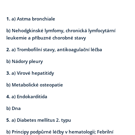
1.
a) Astma bronchiale
b) Nehodgkinské lymfomy, chronická lymfocytární
leukemie a příbuzné chorobné stavy
2.
a) Trombofilní stavy, antikoagulační léčba
b) Nádory pleury
3.
a) Virové hepatitidy
b) Metabolické osteopatie
4.
a) Endokarditida
b) Dna
5
. a) Diabetes mellitus 2. typu
b) Principy podpůrné léčby v hematologii; Febrilní