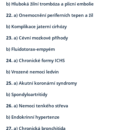
b) Hluboká žilní trombóza a plicní embolie
22.
a) Onemocnění periferních tepen a žil
b) Komplikace jaterní cirhózy
23.
a) Cévní mozkové příhody
b) Fluidotorax-empyém
24.
a) Chronické formy ICHS
b) Vrozené nemoci ledvin
25.
a) Akutní koronární syndromy
b) Spondyloartritidy
26.
a) Nemoci tenkého střeva
b) Endokrinní hypertenze
27.
a) Chronická bronchitida