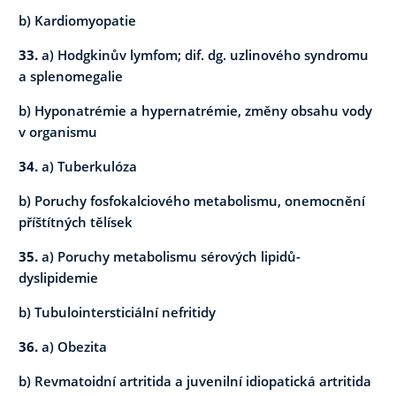
b) Kardiomyopatie
33.
a) Hodgkinův lymfom; dif. dg. uzlinového syndromu
a splenomegalie
b) Hyponatrémie a hypernatrémie, změny obsahu vody
v organismu
34.
a) Tuberkulóza
b) Poruchy fosfokalciového metabolismu, onemocnění
příštítných tělísek
35.
a) Poruchy metabolismu sérových lipidů-
dyslipidemie
b) Tubulointersticiální nefritidy
36.
a) Obezita
b) Revmatoidní artritida a juvenilní idiopatická artritida