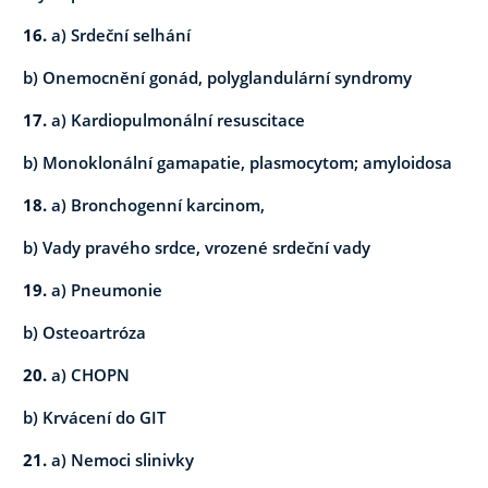
16.
a) Srdeční selhání
b) Onemocnění gonád, polyglandulární syndromy
17.
a) Kardiopulmonální resuscitace
b) Monoklonální gamapatie, plasmocytom; amyloidosa
18.
a) Bronchogenní karcinom,
b) Vady pravého srdce, vrozené srdeční vady
19.
a) Pneumonie
b) Osteoartróza
20.
a) CHOPN
b) Krvácení do GIT
21.
a) Nemoci slinivky