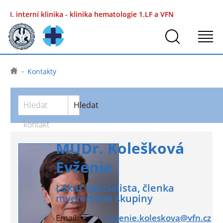
I. interní klinika - klinika hematologie
1.LF a VFN
Kontakty
Hledat
Hledat
kontakt
MUDr. Kolešková
Evženie
Lékař specialista, členka
myelomové skupiny
Email:
evzenie.koleskova@vfn.cz